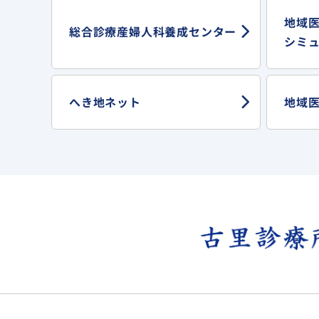
地域
総合診療産婦人科
養成センター
シミ
へき地ネット
地域